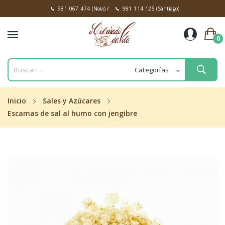
981 067 474
(Noia)
/
981 114 125
(Santiago)
0
Inicio
Sales y Azúcares
Escamas de sal al humo con jengibre