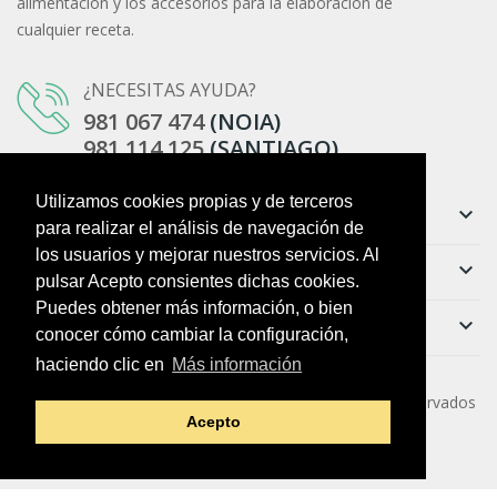
alimentación y los accesorios para la elaboración de
cualquier receta.
¿NECESITAS AYUDA?
981 067 474
(NOIA)
981 114 125
(SANTIAGO)
Utilizamos cookies propias y de terceros
Información
keyboard_arrow_down
para realizar el análisis de navegación de
los usuarios y mejorar nuestros servicios. Al
Ayuda
keyboard_arrow_down
pulsar Acepto consientes dichas cookies.
Puedes obtener más información, o bien
Boletín
keyboard_arrow_down
conocer cómo cambiar la configuración,
haciendo clic en
Más información
Copyright ©
O Colmado da Vila
. Todos los derechos reservados
Acepto