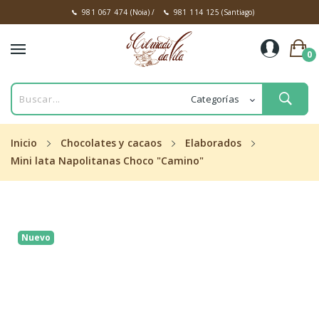
981 067 474
(Noia)
/
981 114 125
(Santiago)
0
Inicio
Chocolates y cacaos
Elaborados
Mini lata Napolitanas Choco "Camino"
Nuevo