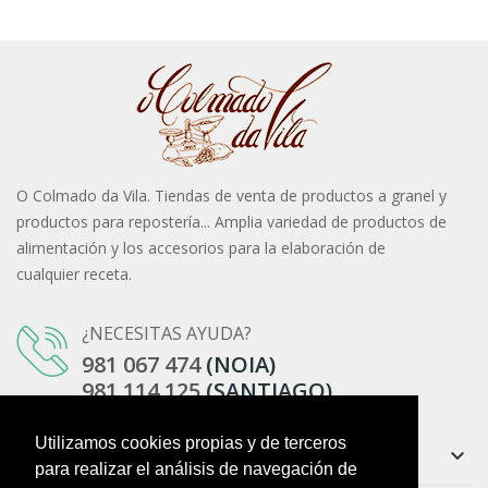
O Colmado da Vila. Tiendas de venta de productos a granel y
productos para repostería... Amplia variedad de productos de
alimentación y los accesorios para la elaboración de
cualquier receta.
¿NECESITAS AYUDA?
981 067 474
(NOIA)
981 114 125
(SANTIAGO)
Utilizamos cookies propias y de terceros
Información
keyboard_arrow_down
para realizar el análisis de navegación de