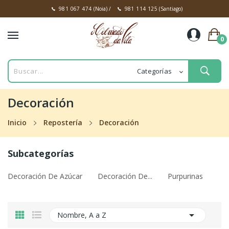
981 067 474
(Noia)
/
981 114 125
(Santiago)
0
Decoración
Inicio
Repostería
Decoración
Subcategorías
Decoración De Azúcar
Decoración De...
Purpurinas

Nombre, A a Z