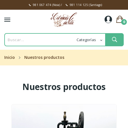
981 067 474
(Noia)
/
981 114 125
(Santiago)
0
Inicio
Nuestros productos
Nuestros productos