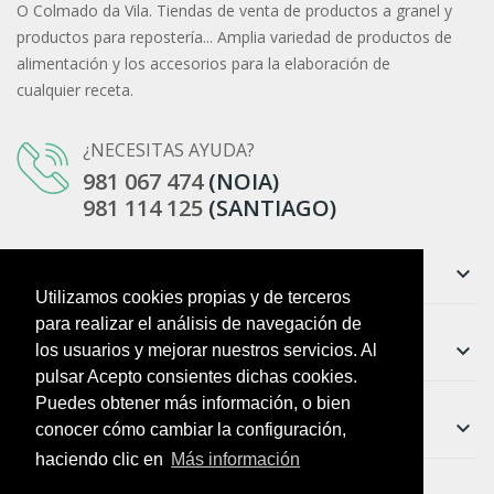
O Colmado da Vila. Tiendas de venta de productos a granel y
productos para repostería... Amplia variedad de productos de
alimentación y los accesorios para la elaboración de
cualquier receta.
¿NECESITAS AYUDA?
981 067 474
(NOIA)
981 114 125
(SANTIAGO)
Información
keyboard_arrow_down
Utilizamos cookies propias y de terceros
para realizar el análisis de navegación de
Ayuda
keyboard_arrow_down
los usuarios y mejorar nuestros servicios. Al
pulsar Acepto consientes dichas cookies.
Puedes obtener más información, o bien
Boletín
keyboard_arrow_down
conocer cómo cambiar la configuración,
haciendo clic en
Más información