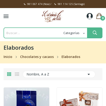
981 067 474
(Noia)
/
981 114 125
(Santiago)
0
Elaborados
Inicio
Chocolates y cacaos
Elaborados

Nombre, A a Z