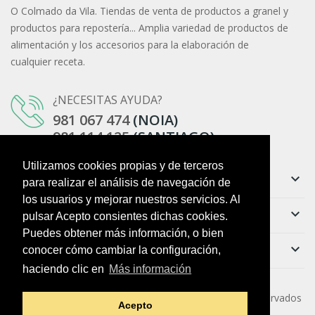
O Colmado da Vila. Tiendas de venta de productos a granel y
productos para repostería... Amplia variedad de productos de
alimentación y los accesorios para la elaboración de
cualquier receta.
¿NECESITAS AYUDA?
981 067 474
(NOIA)
981 114 125
(SANTIAGO)
Utilizamos cookies propias y de terceros
Información
keyboard_arrow_down
para realizar el análisis de navegación de
los usuarios y mejorar nuestros servicios. Al
Ayuda
keyboard_arrow_down
pulsar Acepto consientes dichas cookies.
Puedes obtener más información, o bien
Boletín
keyboard_arrow_down
conocer cómo cambiar la configuración,
haciendo clic en
Más información
Copyright ©
O Colmado da Vila
. Todos los derechos reservados
Acepto