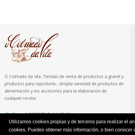
O Colmado da Vila. Tiendas de venta de productos a granel y
productos para repostería... Amplia variedad de productos de
alimentación y los accesorios para la elaboración de
cualquier receta.
¿NECESITAS AYUDA?
Utilizamos cookies propias y de terceros para realizar el a
981 067 474
(NOIA)
981 114 125
(SANTIAGO)
cookies. Puedes obtener más información, o bien conocer 