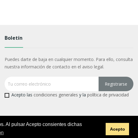
Boletín
Puedes darte de baja en cualquier momento. Para ello, consulta
nuestra información de contacto en el aviso legal.
Acepto las
condiciones generales
y la
política de privacidad
os. Al pulsar Acepto consientes dichas
Acepto
ón