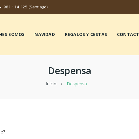
981 114 125
(Santiago)
NES SOMOS
NAVIDAD
REGALOS Y CESTAS
CONTAC
Despensa
Inicio
Despensa
le?