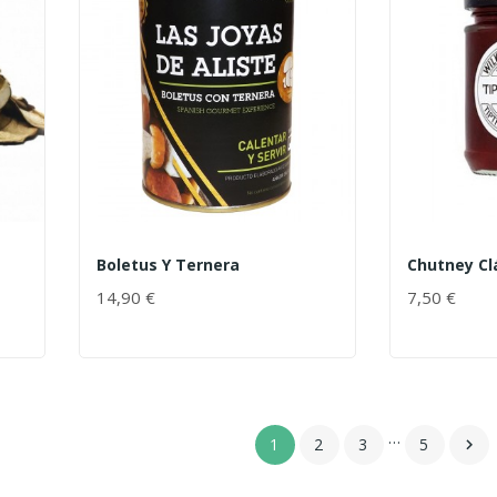
Boletus Y Ternera
Chutney Cl
14,90 €
7,50 €
…
1
2
3
5
