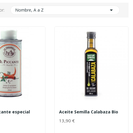

or:
Nombre, A a Z
icante especial
Aceite Semilla Calabaza Bio
13,90 €