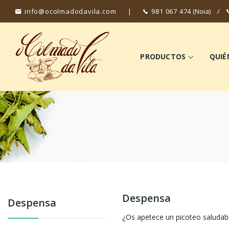
info@ocolmadodavila.com
|
981 067 474
(Noia)
/
PRODUCTOS
QUIÉ
Despensa
Despensa
¿Os apetece un picoteo saludab