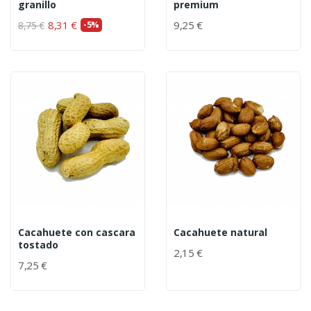
granillo
premium
8,31 €
9,25 €
8,75 €
-5%
Cacahuete con cascara
Cacahuete natural
tostado
2,15 €
7,25 €