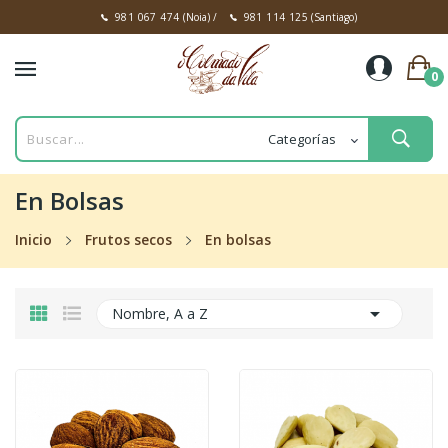
981 067 474
(Noia)
/
981 114 125
(Santiago)
0
En Bolsas
Inicio
Frutos secos
En bolsas

Nombre, A a Z