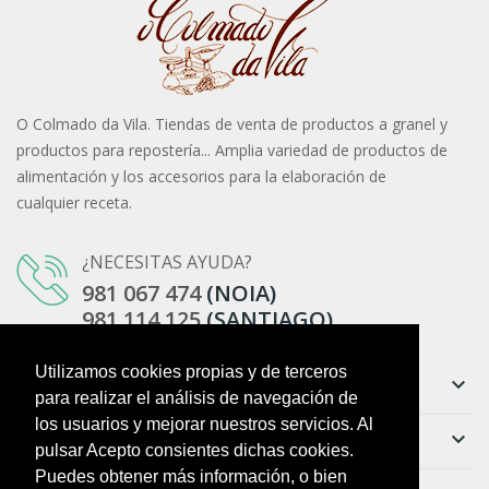
O Colmado da Vila. Tiendas de venta de productos a granel y
productos para repostería... Amplia variedad de productos de
alimentación y los accesorios para la elaboración de
cualquier receta.
¿NECESITAS AYUDA?
981 067 474
(NOIA)
981 114 125
(SANTIAGO)
Utilizamos cookies propias y de terceros
Información
keyboard_arrow_down
para realizar el análisis de navegación de
los usuarios y mejorar nuestros servicios. Al
Ayuda
keyboard_arrow_down
pulsar Acepto consientes dichas cookies.
Puedes obtener más información, o bien