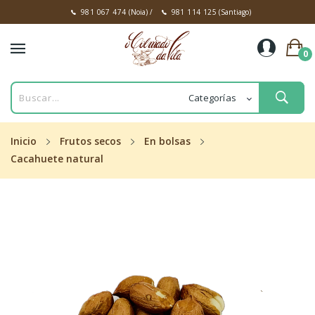
981 067 474
(Noia)
/
981 114 125
(Santiago)
0
Inicio
Frutos secos
En bolsas
Cacahuete natural