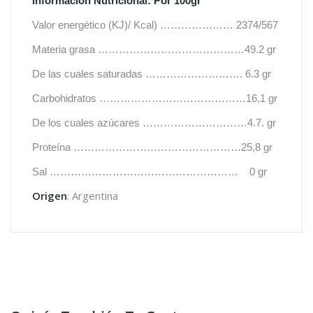
Información Nutricional: Por 100gr
Valor energético (KJ)/ Kcal) ………………… 2374/567
Materia grasa ……………………………………49.2 gr
De las cuales saturadas ………………………. 6.3 gr
Carbohidratos ……………………………………16,1 gr
De los cuales azúcares …………………………4.7. gr
Proteína …………………………………………25,8 gr
Sal ………………………………………………
0 gr
Origen
: Argentina