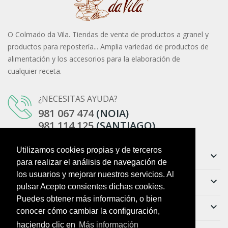
O Colmado da Vila. Tiendas de venta de productos a granel y
productos para repostería... Amplia variedad de productos de
alimentación y los accesorios para la elaboración de
cualquier receta.
¿NECESITAS AYUDA?
981 067 474
(NOIA)
981 114 125
(SANTIAGO)
Utilizamos cookies propias y de terceros
Información
keyboard_arrow_down
para realizar el análisis de navegación de
los usuarios y mejorar nuestros servicios. Al
Ayuda
keyboard_arrow_down
pulsar Acepto consientes dichas cookies.
Puedes obtener más información, o bien
Boletín
keyboard_arrow_down
conocer cómo cambiar la configuración,
haciendo clic en
Más información