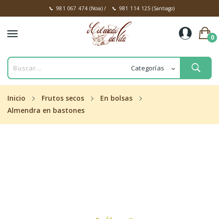
981 067 474
(Noia)
/
981 114 125
(Santiago)
0
Inicio
Frutos secos
En bolsas
Almendra en bastones