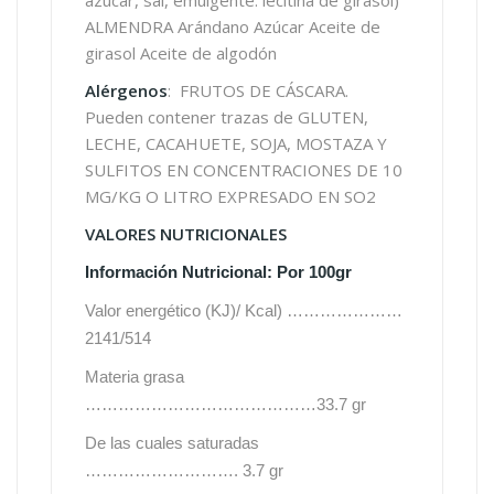
azúcar, sal, emulgente: lecitina de girasol)
ALMENDRA Arándano Azúcar Aceite de
girasol Aceite de algodón
Alérgenos
: FRUTOS DE CÁSCARA.
Pueden contener trazas de GLUTEN,
LECHE, CACAHUETE, SOJA, MOSTAZA Y
SULFITOS EN CONCENTRACIONES DE 10
MG/KG O LITRO EXPRESADO EN SO2
VALORES NUTRICIONALES
Información Nutricional: Por 100gr
Valor energético (KJ)/ Kcal) …………………
2141/514
Materia grasa
……………………………………33.7 gr
De las cuales saturadas
………………………. 3.7 gr