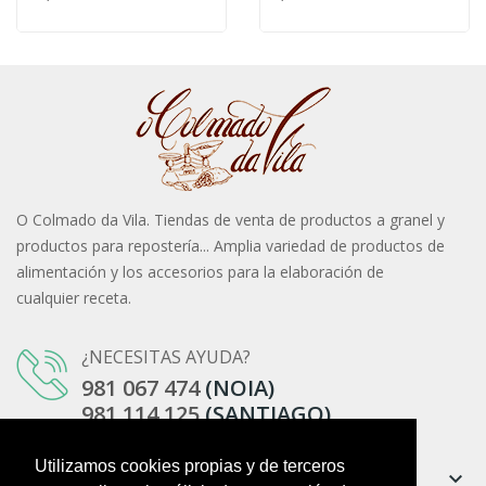
O Colmado da Vila. Tiendas de venta de productos a granel y
productos para repostería... Amplia variedad de productos de
alimentación y los accesorios para la elaboración de
cualquier receta.
¿NECESITAS AYUDA?
981 067 474
(NOIA)
981 114 125
(SANTIAGO)
Utilizamos cookies propias y de terceros
Información
keyboard_arrow_down