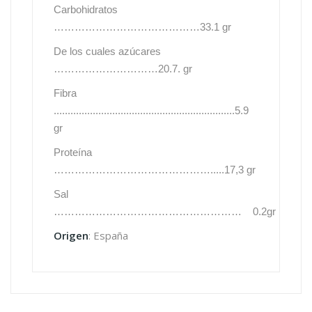
Carbohidratos
……………………………………33.1 gr
De los cuales azúcares
…………………………20.7. gr
Fibra
.................................................................5.9
gr
Proteína
……………………………………….....17,3 gr
Sal
………………………………………………
0.2gr
Origen
: España