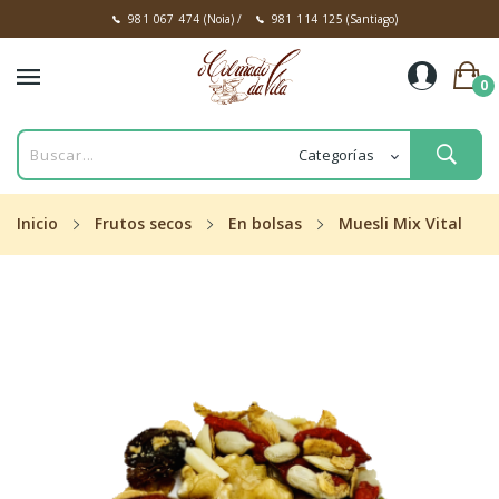
981 067 474
(Noia)
/
981 114 125
(Santiago)
0
Inicio
Frutos secos
En bolsas
Muesli Mix Vital