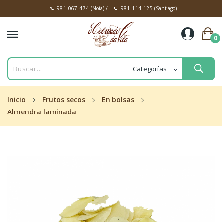
981 067 474
(Noia)
/
981 114 125
(Santiago)
0
Inicio
Frutos secos
En bolsas
Almendra laminada