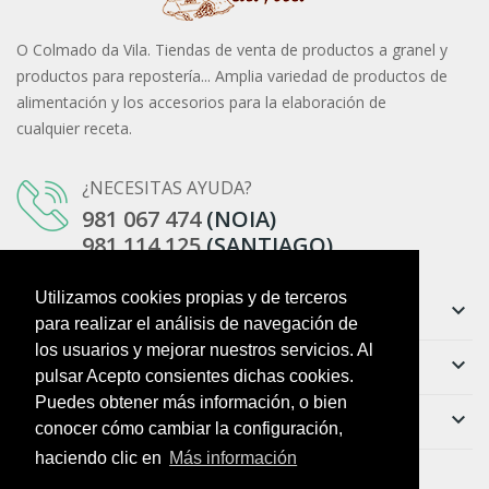
O Colmado da Vila. Tiendas de venta de productos a granel y
productos para repostería... Amplia variedad de productos de
alimentación y los accesorios para la elaboración de
cualquier receta.
¿NECESITAS AYUDA?
981 067 474
(NOIA)
981 114 125
(SANTIAGO)
Utilizamos cookies propias y de terceros
Información
keyboard_arrow_down
para realizar el análisis de navegación de
los usuarios y mejorar nuestros servicios. Al
Ayuda
keyboard_arrow_down
pulsar Acepto consientes dichas cookies.
Puedes obtener más información, o bien
Boletín
keyboard_arrow_down
conocer cómo cambiar la configuración,
haciendo clic en
Más información