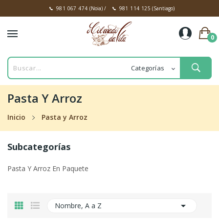
981 067 474
(Noia)
/
981 114 125
(Santiago)
0
Pasta Y Arroz
Inicio
Pasta y Arroz
Subcategorías
Pasta Y Arroz En Paquete

Nombre, A a Z