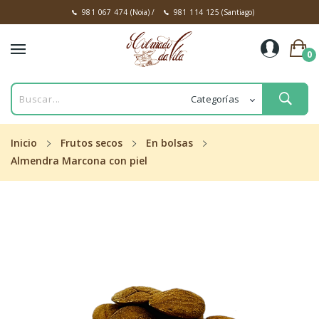
981 067 474
(Noia)
/
981 114 125
(Santiago)
0
Inicio
Frutos secos
En bolsas
Almendra Marcona con piel