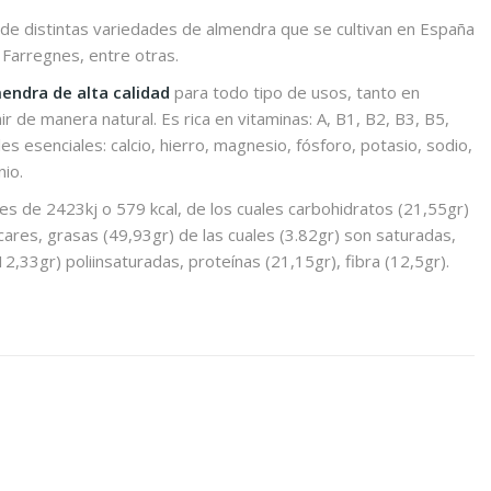
 distintas variedades de almendra que se cultivan en España
Farregnes, entre otras.
endra de alta calidad
para todo tipo de usos, tanto en
 de manera natural. Es rica en vitaminas: A, B1, B2, B3, B5,
les esenciales: calcio, hierro, magnesio, fósforo, potasio, sodio,
nio.
es de 2423kj o 579 kcal, de los cuales carbohidratos (21,55gr)
cares, grasas (49,93gr) de las cuales (3.82gr) son saturadas,
,33gr) poliinsaturadas, proteínas (21,15gr), fibra (12,5gr).