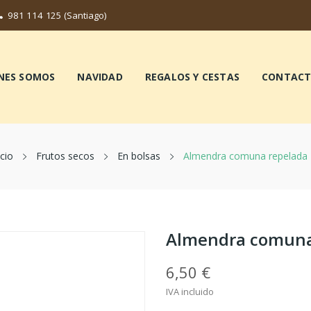
981 114 125
(Santiago)
NES SOMOS
NAVIDAD
REGALOS Y CESTAS
CONTAC
icio
Frutos secos
En bolsas
Almendra comuna repelada
Almendra comuna
6,50 €
IVA incluido