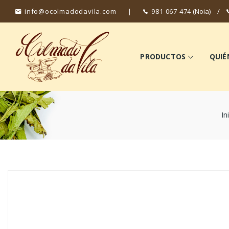
info@ocolmadodavila.com
|
981 067 474
(Noia)
/
PRODUCTOS
QUIÉ
In