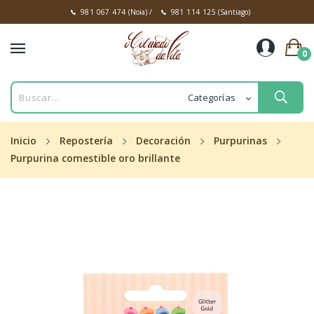
981 067 474
(Noia)
/
981 114 125
(Santiago)
0
Inicio
Repostería
Decoración
Purpurinas
Purpurina comestible oro brillante