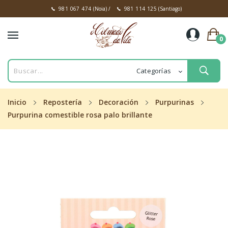
981 067 474
(Noia)
/
981 114 125
(Santiago)
0
Inicio
Repostería
Decoración
Purpurinas
Purpurina comestible rosa palo brillante