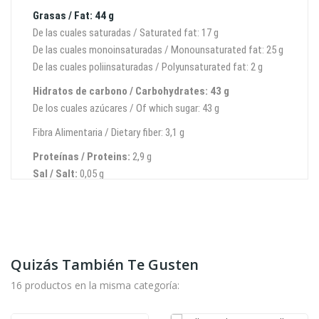
Grasas / Fat: 44 g
De las cuales saturadas / Saturated fat: 17 g
De las cuales monoinsaturadas / Monounsaturated fat: 25 g
De las cuales poliinsaturadas / Polyunsaturated fat: 2 g
Hidratos de carbono / Carbohydrates: 43 g
De los cuales azúcares / Of which sugar: 43 g
Fibra Alimentaria / Dietary fiber: 3,1 g
Proteínas / Proteins:
2,9 g
Sal / Salt:
0,05 g
Por 100 g / Per 100 g (per 100 grams)
Quizás También Te Gusten
16 productos en la misma categoría: