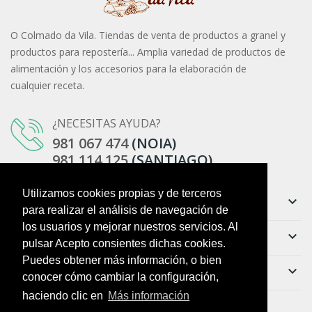
O Colmado da Vila. Tiendas de venta de productos a granel y
productos para repostería... Amplia variedad de productos de
alimentación y los accesorios para la elaboración de
cualquier receta.
¿NECESITAS AYUDA?
981 067 474
(NOIA)
981 114 125
(SANTIAGO)
Utilizamos cookies propias y de terceros
Información
keyboard_arrow_down
para realizar el análisis de navegación de
los usuarios y mejorar nuestros servicios. Al
Ayuda
keyboard_arrow_down
pulsar Acepto consientes dichas cookies.
Puedes obtener más información, o bien
Boletín
keyboard_arrow_down
conocer cómo cambiar la configuración,
haciendo clic en
Más información