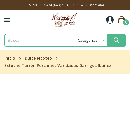
981 067 474
(Noia)
/
981 114 125
(Santiago)
0
Inicio
Dulce Picoteo
Estuche Turrón Porciones Varidadas Garrigos Ibañez