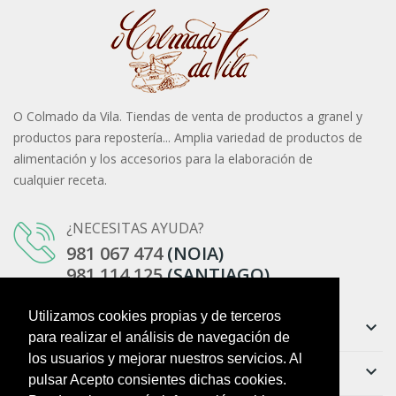
O Colmado da Vila. Tiendas de venta de productos a granel y
productos para repostería... Amplia variedad de productos de
alimentación y los accesorios para la elaboración de
cualquier receta.
¿NECESITAS AYUDA?
981 067 474
(NOIA)
981 114 125
(SANTIAGO)
Utilizamos cookies propias y de terceros
Información
keyboard_arrow_down
para realizar el análisis de navegación de
los usuarios y mejorar nuestros servicios. Al
Ayuda
keyboard_arrow_down
pulsar Acepto consientes dichas cookies.