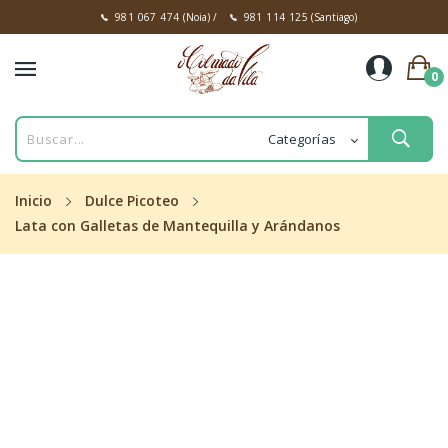
981 067 474
(Noia)
/
981 114 125
(Santiago)
0
Inicio
Dulce Picoteo
Lata con Galletas de Mantequilla y Arándanos