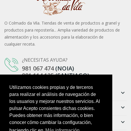
O Colmado da Vila. Tiendas de venta de productos a granel y
productos para repostería... Amplia variedad de productos de
alimentación y los accesorios para la elaboración de
cualquier receta.
¿NECESITAS AYUDA?
981 067 474
(NOIA)
981 114 125
(SANTIAGO)
Utilizamos cookies propias y de terceros
Información
keyboard_arrow_down
para realizar el análisis de navegación de
los usuarios y mejorar nuestros servicios. Al
Ayuda
keyboard_arrow_down
pulsar Acepto consientes dichas cookies.
Puedes obtener más información, o bien
Boletín
keyboard_arrow_down
conocer cómo cambiar la configuración,
haciendo clic en
Más información