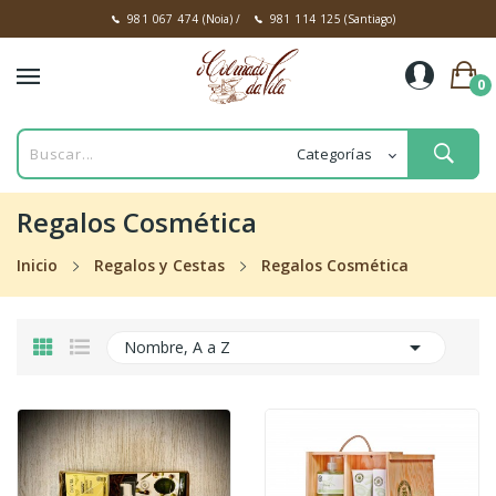
981 067 474
(Noia)
/
981 114 125
(Santiago)
0
Regalos Cosmética
Inicio
Regalos y Cestas
Regalos Cosmética

Nombre, A a Z