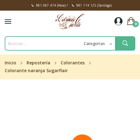
981 067 474
(Noia)
/
981 114 125
(Santiago)
0
Inicio
Repostería
Colorantes
Colorante naranja Sugarflair