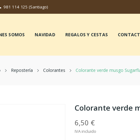
981 114 125
(Santiago)
NES SOMOS
NAVIDAD
REGALOS Y CESTAS
CONTAC
o
Repostería
Colorantes
Colorante verde musgo Sugarfla
Colorante verde m
6,50 €
IVA incluido