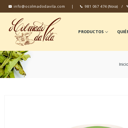
info@ocolmadodavila.com
|
981 067 474
(Noia)
/
PRODUCTOS
QUIÉ
Inici