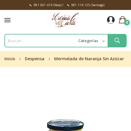
981 067 474
(Noia)
/
981 114 125
(Santiago)
0
Inicio
Despensa
Mermelada de Naranja Sin Azúcar