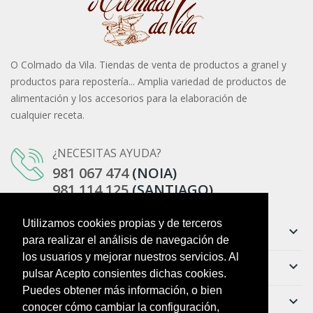
O Colmado da Vila. Tiendas de venta de productos a granel y
productos para repostería... Amplia variedad de productos de
alimentación y los accesorios para la elaboración de
cualquier receta.
¿NECESITAS AYUDA?
981 067 474
(NOIA)
981 114 125
(SANTIAGO)
Utilizamos cookies propias y de terceros
Información
keyboard_arrow_down
para realizar el análisis de navegación de
los usuarios y mejorar nuestros servicios. Al
Ayuda
keyboard_arrow_down
pulsar Acepto consientes dichas cookies.
Puedes obtener más información, o bien
Boletín
keyboard_arrow_down
conocer cómo cambiar la configuración,