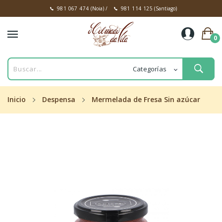
981 067 474
(Noia)
/
981 114 125
(Santiago)
0
Inicio
Despensa
Mermelada de Fresa Sin azúcar