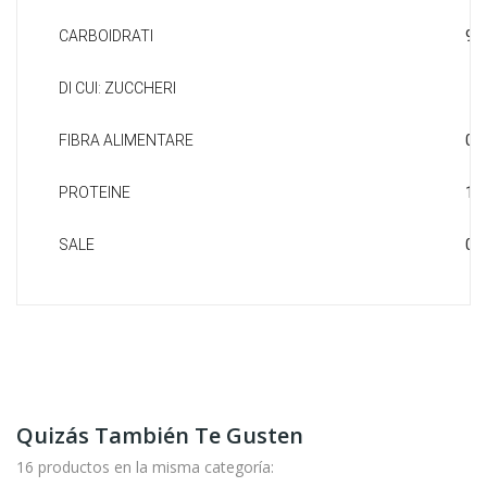
9,7
CARBOIDRATI
9
DI CUI: ZUCCHERI
0,8
FIBRA ALIMENTARE
1,4
PROTEINE
0,8
SALE
Quizás También Te Gusten
16 productos en la misma categoría: