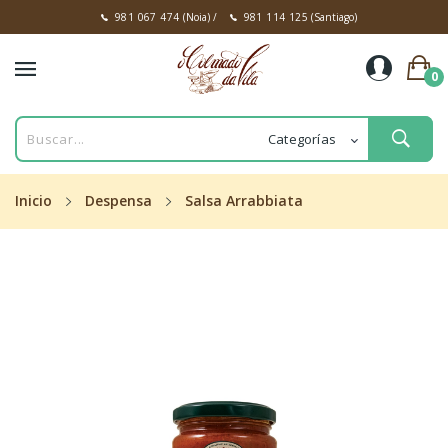
981 067 474
(Noia)
/
981 114 125
(Santiago)
0
Inicio
Despensa
Salsa Arrabbiata