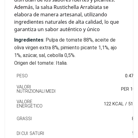
Además, la salsa Rustichella Arrabiata se
elabora de manera artesanal, utilizando
ingredientes naturales de alta calidad, lo que
garantiza un sabor auténtico y único
Ingredientes
: Pulpa de tomate 88%, aceite de
oliva virgen extra 8%, pimiento picante 1,1%, ajo
1%, azúcar, sal, cebolla 0,5%.
Origen del tomate: Italia.
PESO
0.475 
VALORI
PER 100
NUTRIZIONALI MEDI
VALORE
122 KCAL / 512 
ENERGETICO
8,6
GRASSI
1,2
DI CUI: SATURI