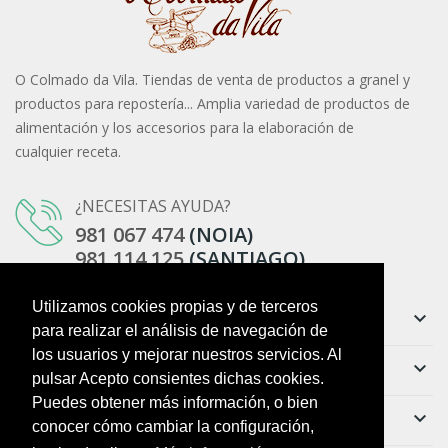
O Colmado da Vila. Tiendas de venta de productos a granel y
productos para repostería... Amplia variedad de productos de
alimentación y los accesorios para la elaboración de
cualquier receta.
¿NECESITAS AYUDA?
981 067 474
(NOIA)
981 114 125
(SANTIAGO)
Utilizamos cookies propias y de terceros
Información
keyboard_arrow_down
para realizar el análisis de navegación de
los usuarios y mejorar nuestros servicios. Al
Ayuda
keyboard_arrow_down
pulsar Acepto consientes dichas cookies.
Puedes obtener más información, o bien
Boletín
keyboard_arrow_down
conocer cómo cambiar la configuración,