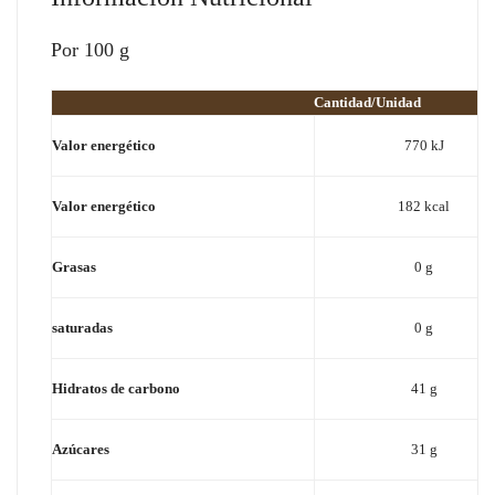
Por 100 g
Cantidad/Unidad
Valor energético
770 kJ
Valor energético
182 kcal
Grasas
0 g
saturadas
0 g
Hidratos de carbono
41 g
Azúcares
31 g