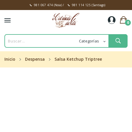
981 067 474
(Noia)
/
981 114 125
(Santiago)
0
Inicio
Despensa
Salsa Ketchup Triptree