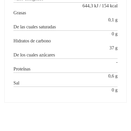
644,3 kJ / 154 kcal
Grasas
0,1 g
De las cuales saturadas
0 g
Hidratos de carbono
37 g
De los cuales azúcares
-
Proteínas
0,6 g
Sal
0 g