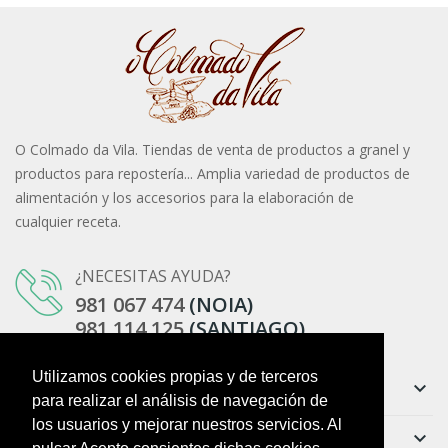
O Colmado da Vila. Tiendas de venta de productos a granel y
productos para repostería... Amplia variedad de productos de
alimentación y los accesorios para la elaboración de
cualquier receta.
¿NECESITAS AYUDA?
981 067 474
(NOIA)
981 114 125
(SANTIAGO)
Utilizamos cookies propias y de terceros
Información
keyboard_arrow_down
para realizar el análisis de navegación de
los usuarios y mejorar nuestros servicios. Al
Ayuda
keyboard_arrow_down