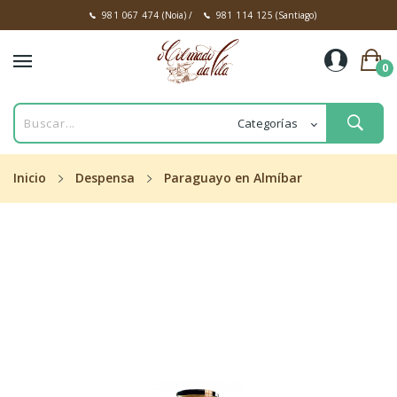
981 067 474
(Noia)
/
981 114 125
(Santiago)
0
Inicio
Despensa
Paraguayo en Almíbar