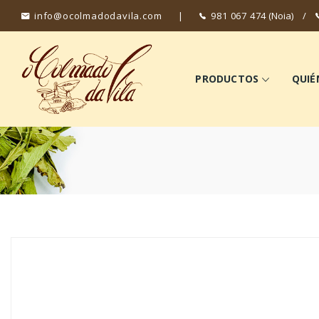
info@ocolmadodavila.com
|
981 067 474
(Noia)
/
PRODUCTOS
QUIÉ