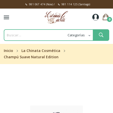
981 067 474
(Noia)
/
981 114 125
(Santiago)
0
Inicio
La Chinata Cosmética
Champú Suave Natural Edition