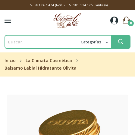
981 067 474
(Noia)
/
981 114 125
(Santiago)
0
Inicio
La Chinata Cosmética
Balsamo Labial Hidratante Olivita