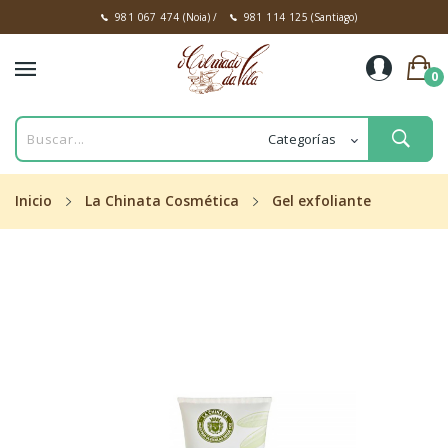
981 067 474
(Noia)
/
981 114 125
(Santiago)
0
Inicio
La Chinata Cosmética
Gel exfoliante