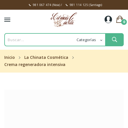
981 067 474
(Noia)
/
981 114 125
(Santiago)
0
Inicio
La Chinata Cosmética
Crema regeneradora intensiva