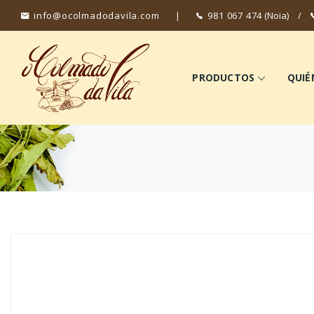
info@ocolmadodavila.com
|
981 067 474
(Noia)
/
PRODUCTOS
QUIÉ