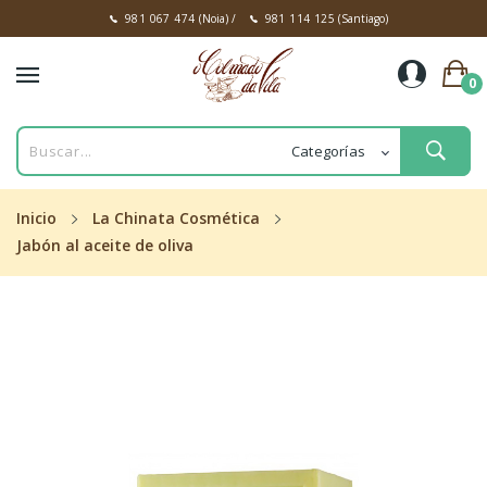
981 067 474
(Noia)
/
981 114 125
(Santiago)
0
Inicio
La Chinata Cosmética
Jabón al aceite de oliva