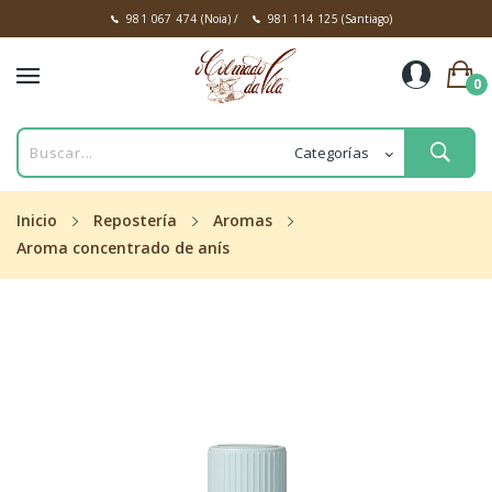
981 067 474
(Noia)
/
981 114 125
(Santiago)
0
Inicio
Repostería
Aromas
Aroma concentrado de anís