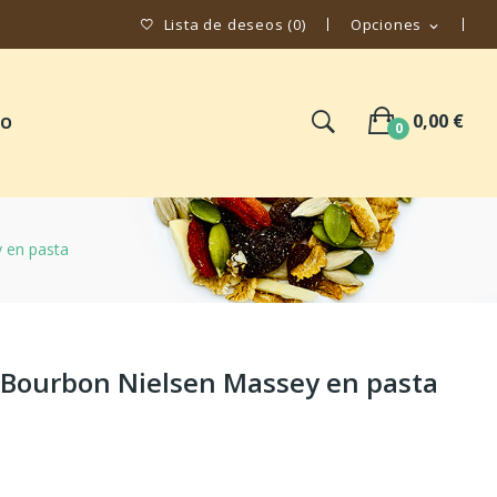
Lista de deseos
(
0
)
Opciones
expand_more
0,00 €
TO
0
 en pasta
a Bourbon Nielsen Massey en pasta