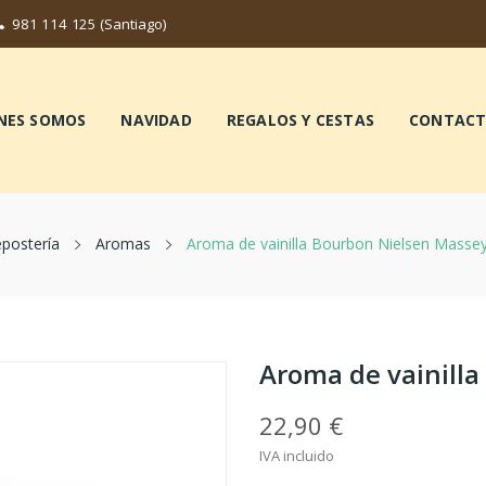
981 114 125
(Santiago)
NES SOMOS
NAVIDAD
REGALOS Y CESTAS
CONTAC
postería
Aromas
Aroma de vainilla Bourbon Nielsen Massey
Aroma de vainill
22,90 €
IVA incluido