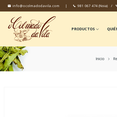
info@ocolmadodavila.com
|
981 067 474
(Noia)
/
PRODUCTOS
QUIÉ
Inicio
Re