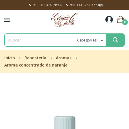
981 067 474
(Noia)
/
981 114 125
(Santiago)
0
Inicio
Repostería
Aromas
Aroma concentrado de naranja