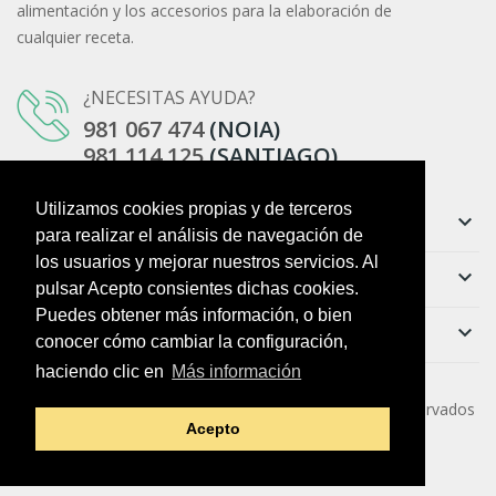
alimentación y los accesorios para la elaboración de
cualquier receta.
¿NECESITAS AYUDA?
981 067 474
(NOIA)
981 114 125
(SANTIAGO)
Utilizamos cookies propias y de terceros
Información
keyboard_arrow_down
para realizar el análisis de navegación de
los usuarios y mejorar nuestros servicios. Al
Ayuda
keyboard_arrow_down
pulsar Acepto consientes dichas cookies.
Puedes obtener más información, o bien
Boletín
keyboard_arrow_down
conocer cómo cambiar la configuración,
haciendo clic en
Más información
Copyright ©
O Colmado da Vila
. Todos los derechos reservados
Acepto