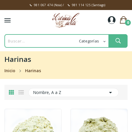
981 067 474
(Noia)
/
981 114 125
(Santiago)
0
Harinas
Inicio
Harinas

Nombre, A a Z