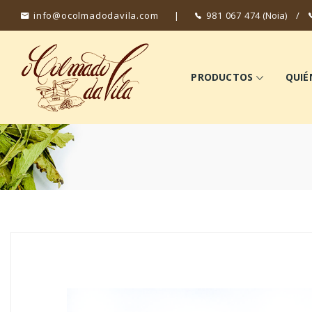
info@ocolmadodavila.com
|
981 067 474
(Noia)
/
PRODUCTOS
QUIÉ