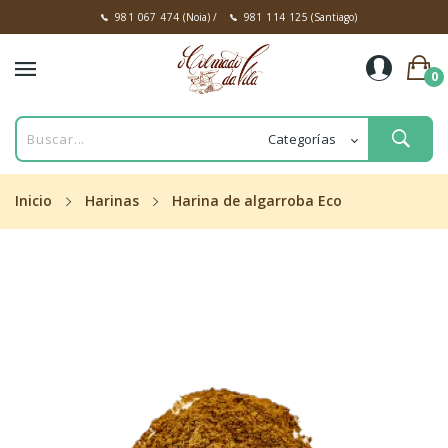
981 067 474
(Noia)
/
981 114 125
(Santiago)
0
Inicio
Harinas
Harina de algarroba Eco