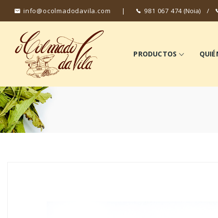
info@ocolmadodavila.com
|
981 067 474
(Noia)
/
PRODUCTOS
QUIÉ