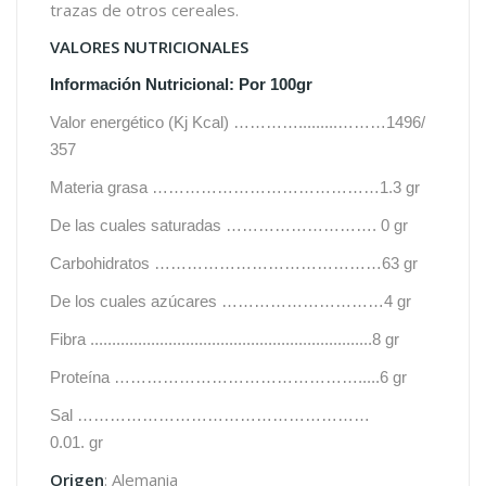
trazas de otros cereales.
VALORES NUTRICIONALES
Información Nutricional: Por 100gr
Valor energético (Kj Kcal) ………….........………1496/
357
Materia grasa ……………………………………1.3 gr
De las cuales saturadas ………………………. 0 gr
Carbohidratos ……………………………………63 gr
De los cuales azúcares …………………………4 gr
Fibra .................................................................8 gr
Proteína ……………………………………….....6 gr
Sal ………………………………………………
0.01.
gr
Origen
: Alemania