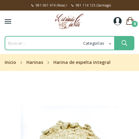
981 067 474
(Noia)
/
981 114 125
(Santiago)
0
Inicio
Harinas
Harina de espelta integral