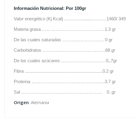
Información Nutricional: Por 100gr
Valor energético (Kj Kcal) ………….........………1460/ 349
Materia grasa ……………………………………1.3 gr
De las cuales saturadas ………………………. 0 gr
Carbohidratos ……………………………………68 gr
De los cuales azúcares …………………………0,,7gr
Fibra .................................................................0.2 gr
Proteína ……………………………………….....3.7 gr
Sal ………………………………………………
0.
gr
Origen
: Alemania