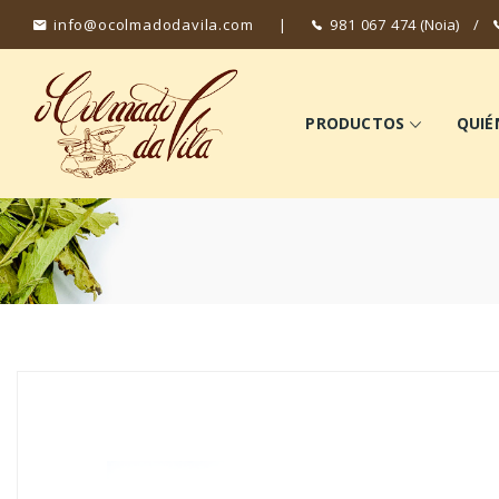
info@ocolmadodavila.com
|
981 067 474
(Noia)
/
PRODUCTOS
QUIÉ