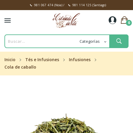
981 067 474
(Noia)
/
981 114 125
(Santiago)
0
Inicio
Tés e Infusiones
Infusiones
Cola de caballo