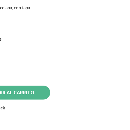
elana, con tapa.
e,
IR AL CARRITO
ock