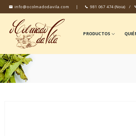
info@ocolmadodavila.com
|
981 067 474
(Noia)
/
PRODUCTOS
QUIÉ