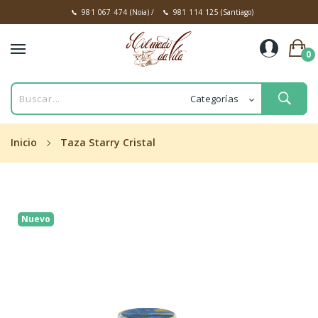
981 067 474
(Noia)
/
981 114 125
(Santiago)
0
Inicio
Taza Starry Cristal
Nuevo