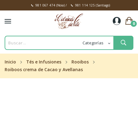
981 067 474
(Noia)
/
981 114 125
(Santiago)
0
Inicio
Tés e Infusiones
Rooibos
Roiboos crema de Cacao y Avellanas