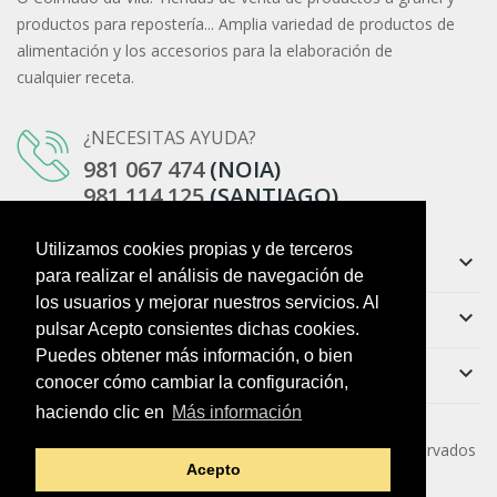
productos para repostería... Amplia variedad de productos de
alimentación y los accesorios para la elaboración de
cualquier receta.
¿NECESITAS AYUDA?
981 067 474
(NOIA)
981 114 125
(SANTIAGO)
Utilizamos cookies propias y de terceros
Información
keyboard_arrow_down
para realizar el análisis de navegación de
los usuarios y mejorar nuestros servicios. Al
Ayuda
keyboard_arrow_down
pulsar Acepto consientes dichas cookies.
Puedes obtener más información, o bien
Boletín
keyboard_arrow_down
conocer cómo cambiar la configuración,
haciendo clic en
Más información
Copyright ©
O Colmado da Vila
. Todos los derechos reservados
Acepto