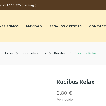
981 114 125
(Santiago)
NES SOMOS
NAVIDAD
REGALOS Y CESTAS
CONTAC
Inicio
Tés e Infusiones
Rooibos
Rooibos Relax
Rooibos Relax
6,80 €
IVA incluido