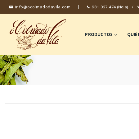
info@ocolmadodavila.com
|
981 067 474
(Noia)
/
PRODUCTOS
QUIÉ