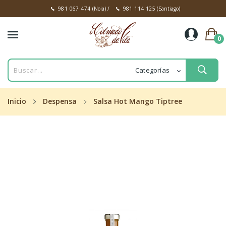
981 067 474
(Noia)
/
981 114 125
(Santiago)
0
Inicio
Despensa
Salsa Hot Mango Tiptree