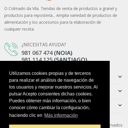
O Colmado da Vila. Tiendas de venta de productos a granel y
productos para repostería... Amplia variedad de productos de
alimentación y los accesorios para la elaboración de
cualquier receta.
¿NECESITAS AYUDA?
981 067 474
(NOIA)
981 114 125
(SANTIAGO)
Utilizamos cookies propias y de terceros
Información
keyboard_arrow_down
para realizar el análisis de navegación de
los usuarios y mejorar nuestros servicios. Al
Ayuda
keyboard_arrow_down
pulsar Acepto consientes dichas cookies.
Puedes obtener más información, o bien
Boletín
keyboard_arrow_down
conocer cómo cambiar la configuración,
haciendo clic en
Más información
Copyright ©
O Colmado da Vila
. Todos los derechos reservados