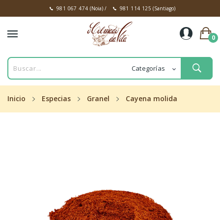
981 067 474
(Noia)
/
981 114 125
(Santiago)
0
Inicio
Especias
Granel
Cayena molida